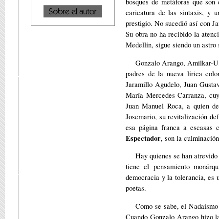
bosques de metáforas que son e
caricatura de las sintaxis, y 
prestigio. No sucedió así con 
Su obra no ha recibido la atenc
Medellín, sigue siendo un astro s
Gonzalo Arango, Amilkar-U,
padres de la nueva lírica colo
Jaramillo Agudelo, Juan Gustav
María Mercedes Carranza, cuya
Juan Manuel Roca, a quien de
Josemario, su revitalización def
esa página franca a escasas c
Espectador
, son la culminación
Hay quienes se han atrevido
tiene el pensamiento monárqu
democracia y la tolerancia, es 
poetas.
Como se sabe, el Nadaísmo s
Cuando Gonzalo Arango hizo las